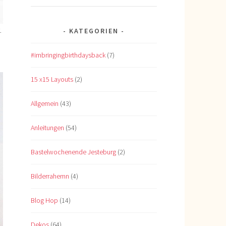
.
KATEGORIEN
#imbringingbirthdaysback
(7)
15 x15 Layouts
(2)
Allgemein
(43)
Anleitungen
(54)
Bastelwochenende Jesteburg
(2)
Bilderrahemn
(4)
Blog Hop
(14)
Dekos
(64)