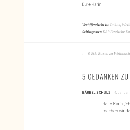
Eure Karin
Veröffentlicht in:
Dekos
,
Weih
Schlagwort:
DSP Festliche K
BEITRAGS-
6-Eck-Boxen zu Weihnach
NAVIGATION
5 GEDANKEN ZU
BÄRBEL SCHULZ
4. Januar
Hallo Karin ,i
machen wir da