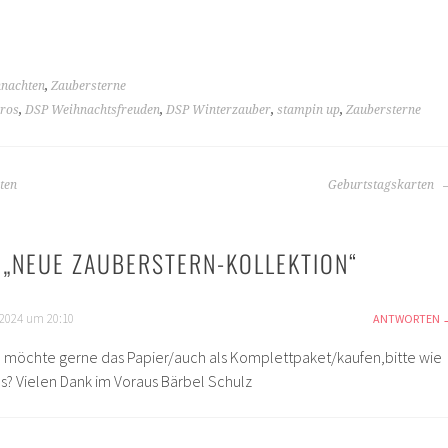
nachten
,
Zaubersterne
aros
,
DSP Weihnachtsfreuden
,
DSP Winterzauber
,
stampin up
,
Zaubersterne
ten
Geburtstagskarten
 „
NEUE ZAUBERSTERN-KOLLEKTION
“
 2024 um 20:10
ANTWORTEN
ch möchte gerne das Papier/auch als Komplettpaket/kaufen,bitte wie
s? Vielen Dank im Voraus Bärbel Schulz