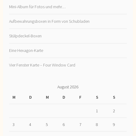
Mini-Album für Fotos und mehr…
Aufbewahrungsboxen in Form von Schubladen
Stülpdeckel-Boxen
Eine Hexagon-Karte
Vier Fenster Karte – Four Window Card
August 2026
M
D
M
D
F
S
S
1
2
3
4
5
6
7
8
9