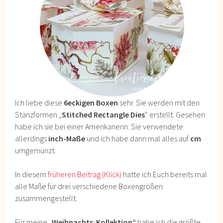
Ich liebe diese
6eckigen Boxen
sehr. Sie werden mit den
Stanzformen „
Stitched Rectangle Dies
“ erstellt. Gesehen
habe ich sie bei einer Amerikanerin. Sie verwendete
allerdings
inch-Maße
und ich habe dann mal alles auf
cm
umgemünzt.
In diesem
früheren Beitrag
(Klick)
hatte ich Euch bereits mal
alle Maße für drei verschiedene Boxengrößen
zusammengestellt.
Für meine
„Weihnachts-Kollektion“
habe ich die größte