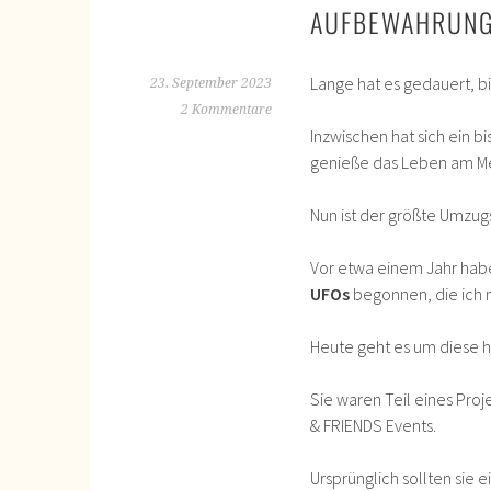
AUFBEWAHRUNG
Lange hat es gedauert, b
23. September 2023
2 Kommentare
Inzwischen hat sich ein 
genieße das Leben am M
Nun ist der größte Umzug
Vor etwa einem Jahr habe
UFOs
begonnen, die ich 
Heute geht es um diese
Sie waren Teil eines Pro
& FRIENDS Events.
Ursprünglich sollten sie