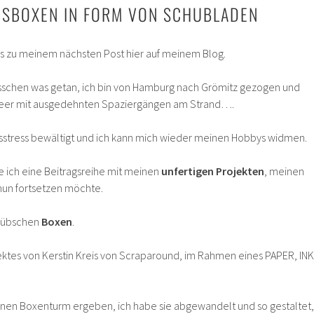
SBOXEN IN FORM VON SCHUBLADEN
is zu meinem nächsten Post hier auf meinem Blog.
bisschen was getan, ich bin von Hamburg nach Grömitz gezogen und
eer mit ausgedehnten Spaziergängen am Strand….
sstress bewältigt und ich kann mich wieder meinen Hobbys widmen.
 ich eine Beitragsreihe mit meinen
unfertigen Projekten
, meinen
nun fortsetzen möchte.
 hübschen
Boxen
.
jektes von Kerstin Kreis von Scraparound, im Rahmen eines PAPER, INK
 einen Boxenturm ergeben, ich habe sie abgewandelt und so gestaltet,