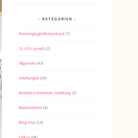
KATEGORIEN
#imbringingbirthdaysback
(7)
15 x15 Layouts
(2)
Allgemein
(43)
Anleitungen
(54)
Bastelwochenende Jesteburg
(2)
Bilderrahemn
(4)
Blog Hop
(14)
Dekos
(64)