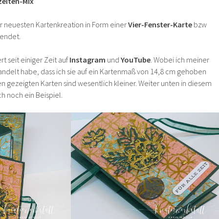
eiten-Mix
er neuesten Kartenkreation in Form einer
Vier-Fenster-Karte
bzw
endet.
rt seit einiger Zeit auf
Instagram
und
YouTube
. Wobei ich meiner
ndelt habe, dass ich sie auf ein Kartenmaß von 14,8 cm gehoben
n gezeigten Karten sind wesentlich kleiner. Weiter unten in diesem
h noch ein Beispiel.