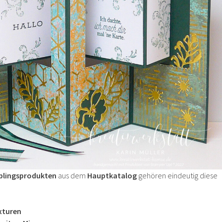
eblingsprodukten
aus dem
Hauptkatalog
gehören eindeutig diese
xturen