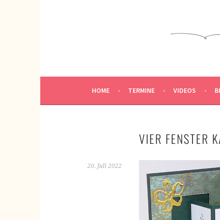
Springe
zum
KREATIVWERKSTATT
Inhalt
KREATIV SEIN
HOME
TERMINE
VIDEOS
B
VIER FENSTER 
20. Juli 2022