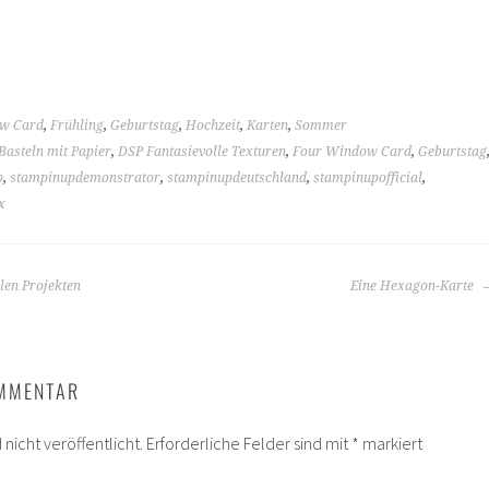
w Card
,
Frühling
,
Geburtstag
,
Hochzeit
,
Karten
,
Sommer
Basteln mit Papier
,
DSP Fantasievolle Texturen
,
Four Window Card
,
Geburtstag
p
,
stampinupdemonstrator
,
stampinupdeutschland
,
stampinupofficial
,
x
len Projekten
Eine Hexagon-Karte
OMMENTAR
nicht veröffentlicht.
Erforderliche Felder sind mit
*
markiert