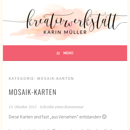
Springe
zum
KREATIVWERKSTATT
Inhalt
KREATIV SEIN
MENÜ
KATEGORIE:
MOSAIK-KARTEN
MOSAIK-KARTEN
13. Oktober 2015
Schreibe einen Kommentar
Diese Karten sind fast „aus Versehen“ entstanden 🙂