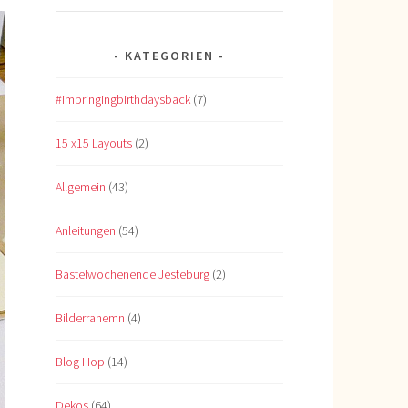
KATEGORIEN
#imbringingbirthdaysback
(7)
15 x15 Layouts
(2)
Allgemein
(43)
Anleitungen
(54)
Bastelwochenende Jesteburg
(2)
Bilderrahemn
(4)
Blog Hop
(14)
Dekos
(64)