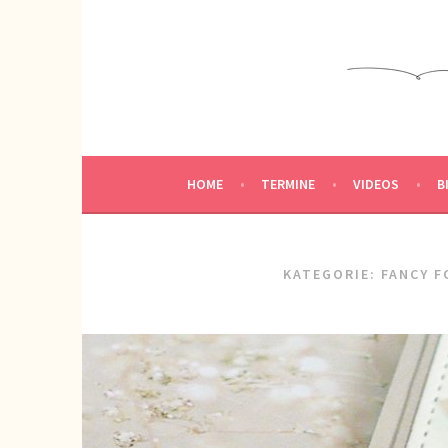
Springe
zum
KREATIVWERKSTATT
Inhalt
KREATIV SEIN
HOME
TERMINE
VIDEOS
B
KATEGORIE:
FANCY F