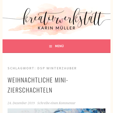
Springe
zum
KREATIVWERKSTATT
Inhalt
KREATIV SEIN
MENÜ
SCHLAGWORT:
DSP WINTERZAUBER
WEIHNACHTLICHE MINI-
ZIERSCHACHTELN
24. Dezember 2019
Schreibe einen Kommentar