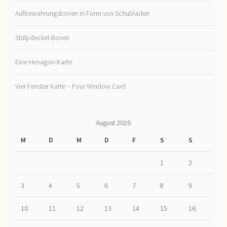
Aufbewahrungsboxen in Form von Schubladen
Stülpdeckel-Boxen
Eine Hexagon-Karte
Vier Fenster Karte – Four Window Card
August 2026
M
D
M
D
F
S
S
1
2
3
4
5
6
7
8
9
10
11
12
13
14
15
16