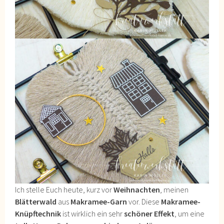
Ich stelle Euch heute, kurz vor
Weihnachten
, meinen
Blätterwald
aus
Makramee-Garn
vor. Diese
Makramee-
Knüpftechnik
ist wirklich ein sehr
schöner Effekt
, um eine