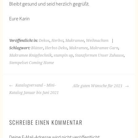
Bleibt gesund und seid herzlich gegrüßt.
Eure Karin
Veröffentlicht in:
Dekos
,
Herbst
,
Makramee
,
Weihnachten
|
Schlagwort:
Blätter
,
Herbst-Deko
,
Makramee
,
Makramee Garn
,
Makramee Knüpftechnik
,
stampin up
,
Stanzformen Unser Zuhause
,
Stempelset Coming Home
BEITRAGS-
Katalogversand – Mini-
Alle guten Wünsche für 2021
NAVIGATION
Katalog Januar bis Juni 2021
SCHREIBE EINEN KOMMENTAR
Deine E-Mail-Adresse wird nicht veröffentlicht.