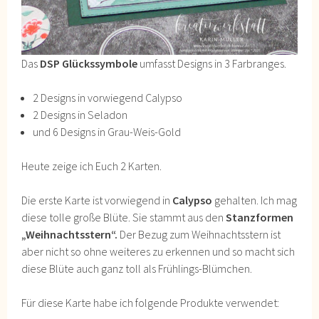
Das
DSP Glückssymbole
umfasst Designs in 3 Farbranges.
2 Designs in vorwiegend Calypso
2 Designs in Seladon
und 6 Designs in Grau-Weis-Gold
Heute zeige ich Euch 2 Karten.
Die erste Karte ist vorwiegend in
Calypso
gehalten. Ich mag
diese tolle große Blüte. Sie stammt aus den
Stanzformen
„Weihnachtsstern“.
Der Bezug zum Weihnachtsstern ist
aber nicht so ohne weiteres zu erkennen und so macht sich
diese Blüte auch ganz toll als Frühlings-Blümchen.
Für diese Karte habe ich folgende Produkte verwendet: