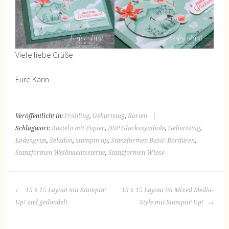
Viele liebe Grüße
Eure Karin
Veröffentlicht in:
Frühling
,
Geburtstag
,
Karten
|
Schlagwort:
Basteln mit Papier
,
DSP Glückssymbole
,
Geburtstag
,
Lodengrün
,
Seladon
,
stampin up
,
Stanzformen Basic-Bordüren
,
Stanzformen Weihnachtssterne
,
Stanzformen Wiese
BEITRAGS-
15 x 15 Layout mit Stampin‘
15 x 15 Layout im Mixed Media-
NAVIGATION
Up! und gedoodelt
Style mit Stampin‘ Up!