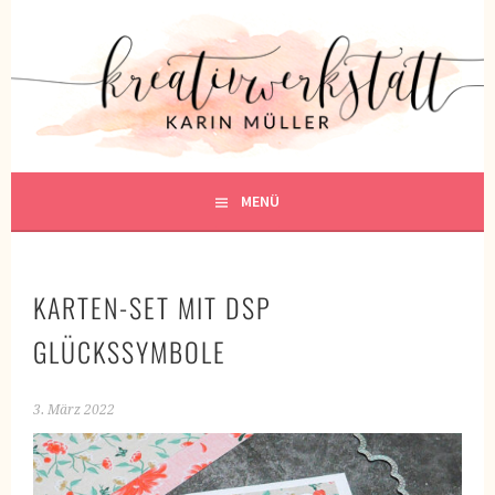
Springe
zum
KREATIVWERKSTATT
Inhalt
KREATIV SEIN
MENÜ
KARTEN-SET MIT DSP
GLÜCKSSYMBOLE
3. März 2022