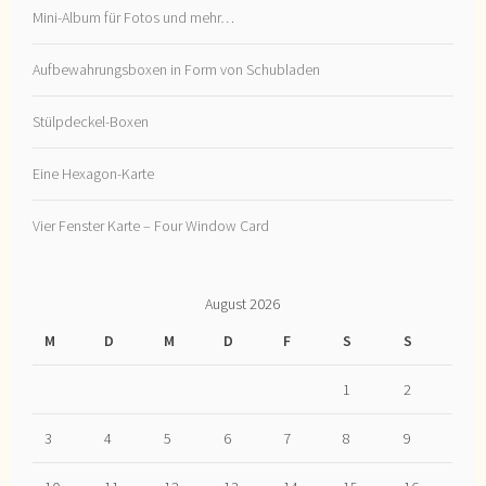
Mini-Album für Fotos und mehr…
Aufbewahrungsboxen in Form von Schubladen
Stülpdeckel-Boxen
Eine Hexagon-Karte
Vier Fenster Karte – Four Window Card
August 2026
M
D
M
D
F
S
S
1
2
3
4
5
6
7
8
9