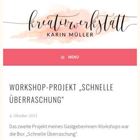
Springe
zum
KREATIVWERKSTATT
Inhalt
KREATIV SEIN
MENÜ
WORKSHOP-PROJEKT „SCHNELLE
ÜBERRASCHUNG“
4. Oktober 2015
Das zweite Projekt meines Gastgeberinnen-Workshops war
die Box „Schnelle Überraschung“.