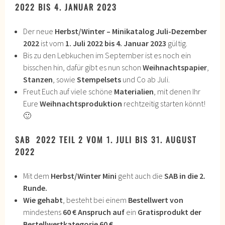
2022 BIS 4. JANUAR 2023
Der neue
Herbst/Winter – Minikatalog Juli-Dezember
2022
ist vom
1. Juli 2022 bis 4. Januar 2023
gültig.
Bis zu den Lebkuchen im September ist es noch ein
bisschen hin, dafür gibt es nun schon
Weihnachtspapier
,
Stanzen
, sowie
Stempelsets
und Co ab Juli.
Freut Euch auf viele schöne
Materialien
, mit denen Ihr
Eure
Weihnachtsproduktion
rechtzeitig starten könnt!
🙂
SAB 2022 TEIL 2 VOM 1. JULI BIS 31. AUGUST
2022
Mit dem
Herbst/Winter Mini
geht auch die
SAB in die 2.
Runde.
Wie gehabt
, besteht bei einem
Bestellwert von
mindestens
60 €
Anspruch
auf
ein
Gratisprodukt der
Bestellwertkategorie 60 €.