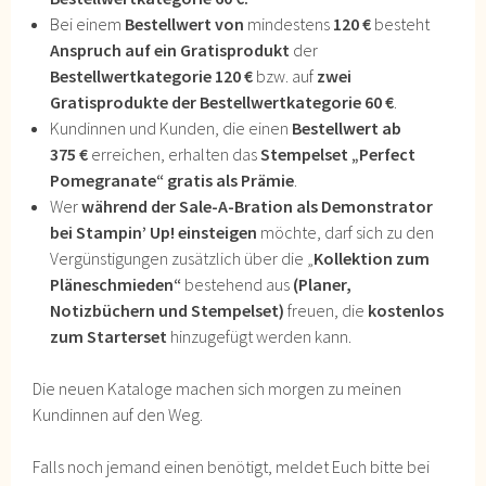
Bei einem
Bestellwert von
mindestens
120 €
besteht
Anspruch auf ein
Gratisprodukt
der
Bestellwertkategorie 120 €
bzw. auf
zwei
Gratisprodukte der Bestellwertkategorie 60 €
.
Kundinnen und Kunden, die einen
Bestellwert ab
375 €
erreichen, erhalten das
Stempelset „Perfect
Pomegranate“ gratis als Prämie
.
Wer
während der Sale-A-Bration als Demonstrator
bei Stampin’ Up! einsteigen
möchte, darf sich zu den
Vergünstigungen zusätzlich über die „
Kollektion zum
Pläneschmieden“
bestehend aus
(Planer,
Notizbüchern und Stempelset)
freuen, die
kostenlos
zum Starterset
hinzugefügt werden kann.
Die neuen Kataloge machen sich morgen zu meinen
Kundinnen auf den Weg.
Falls noch jemand einen benötigt, meldet Euch bitte bei