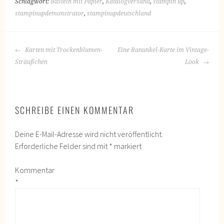
Schlagwort:
Basteln mit Papier
,
Katalogversand
,
stampin up
,
stampinupdemonstrator
,
stampinupdeutschland
BEITRAGS-
Karten mit Trockenblumen-
Eine Ranunkel-Karte im Vintage-
NAVIGATION
Sträußchen
Look
SCHREIBE EINEN KOMMENTAR
Deine E-Mail-Adresse wird nicht veröffentlicht.
Erforderliche Felder sind mit
*
markiert
Kommentar
*