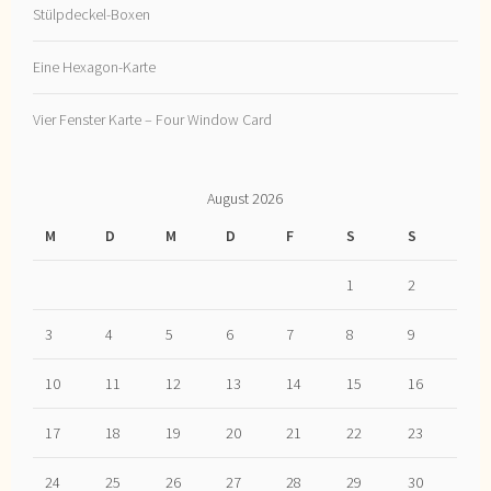
Stülpdeckel-Boxen
Eine Hexagon-Karte
Vier Fenster Karte – Four Window Card
August 2026
M
D
M
D
F
S
S
1
2
3
4
5
6
7
8
9
10
11
12
13
14
15
16
17
18
19
20
21
22
23
24
25
26
27
28
29
30