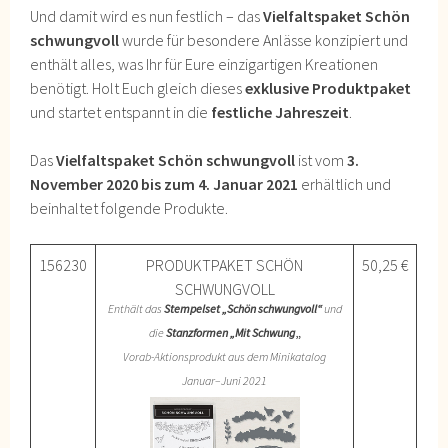
Und damit wird es nun festlich – das
Vielfaltspaket Schön
schwungvoll
wurde für besondere Anlässe konzipiert und
enthält alles, was Ihr für Eure einzigartigen Kreationen
benötigt. Holt Euch gleich dieses
exklusive Produktpaket
und startet entspannt in die
festliche Jahreszeit
.
Das
Vielfaltspaket Schön schwungvoll
ist vom
3.
November 2020 bis zum 4. Januar 2021
erhältlich und
beinhaltet folgende Produkte.
156230
PRODUKTPAKET SCHÖN
50,25 €
SCHWUNGVOLL
Enthält das
Stempelset „Schön schwungvoll“
und
die
Stanzformen „Mit Schwung
„
Vorab-Aktionsprodukt aus dem Minikatalog
Januar–Juni 2021