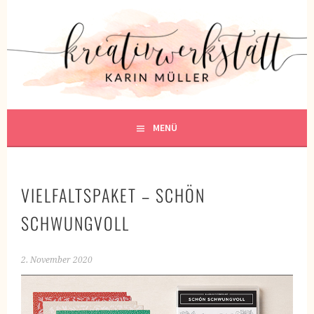
Springe
zum
KREATIVWERKSTATT
Inhalt
KREATIV SEIN
MENÜ
VIELFALTSPAKET – SCHÖN
SCHWUNGVOLL
2. November 2020