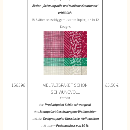
Aktion „Schwungvolle und festliche Kreationen“
erhältlich.
48 Blätter beidseitig gemustertes Papier; je 4 in 12
Designs
158398
VIELFALTSPAKET SCHÖN
85,50 €
SCHWUNGVOLL
Enthält
das
Produktpaket Schön schwungvoll
das
Stempelset Geschwungene Weihnachten
und das
Designerpapier Klassische Weihnachten
mit einem
Preisnachlass von 10 %
.