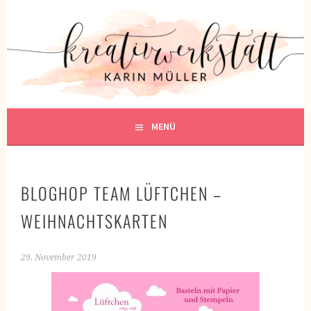
Springe
zum
KREATIVWERKSTATT
Inhalt
KREATIV SEIN
MENÜ
BLOGHOP TEAM LÜFTCHEN –
WEIHNACHTSKARTEN
29. November 2019