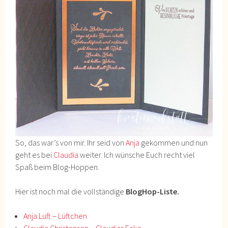
So, das war’s von mir. Ihr seid von
Anja
gekommen und nun
geht es bei
Claudia
weiter. Ich wünsche Euch recht viel
Spaß beim Blog-Hoppen.
Hier ist noch mal die vollständige
BlogHop-Liste.
Anja Luft – Lüftchen
Claudia Christensen – Claudias Ecke