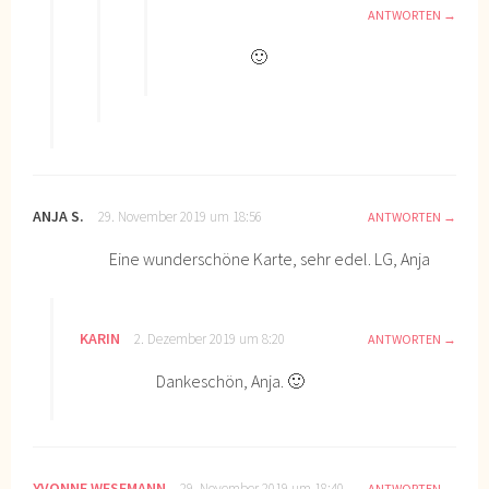
ANTWORTEN
🙂
ANJA S.
29. November 2019 um 18:56
ANTWORTEN
Eine wunderschöne Karte, sehr edel. LG, Anja
KARIN
2. Dezember 2019 um 8:20
ANTWORTEN
Dankeschön, Anja. 🙂
YVONNE WESEMANN
29. November 2019 um 18:40
ANTWORTEN