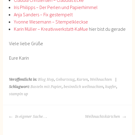
Iris Philipps – Der Perlen und Papierhimmel
Anja Sanders – Fix gestempelt
Yvonne Wesemann – Stempelkleckse
Karin Müller – Kreativwerkstatt-KaMue
hier bist du gerade
Viele liebe Grüße
Eure Karin
Veröffentlicht in:
Blog Hop
,
Geburtstag
,
Karten
,
Weihnachten
|
Schlagwort:
Basteln mit Papier
,
besinnlich weihnachten
,
kupfer
,
stampin up
BEITRAGS-
In eigener Sache….
Weihnachtskärtchen
NAVIGATION