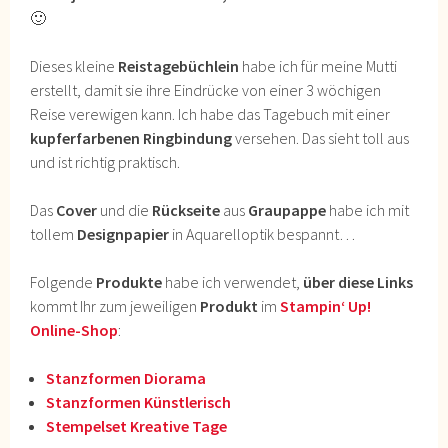
🙂
Dieses kleine
Reistagebüchlein
habe ich für meine Mutti
erstellt, damit sie ihre Eindrücke von einer 3 wöchigen
Reise verewigen kann. Ich habe das Tagebuch mit einer
kupferfarbenen Ringbindung
versehen. Das sieht toll aus
und ist richtig praktisch.
Das
Cover
und die
Rückseite
aus
Graupappe
habe ich mit
tollem
Designpapier
in Aquarelloptik bespannt…
Folgende
Produkte
habe ich verwendet,
über diese Links
kommt Ihr zum jeweiligen
Produkt
im
Stampin‘ Up!
Online-Shop
:
Stanzformen Diorama
Stanzformen Künstlerisch
Stempelset Kreative Tage