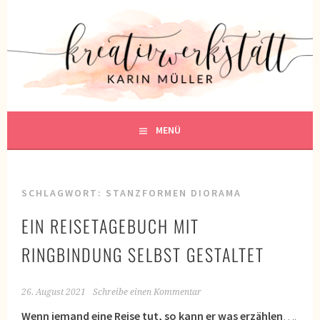
Springe
zum
KREATIVWERKSTATT
Inhalt
KREATIV SEIN
MENÜ
SCHLAGWORT:
STANZFORMEN DIORAMA
EIN REISETAGEBUCH MIT
RINGBINDUNG SELBST GESTALTET
26. August 2021
Schreibe einen Kommentar
Wenn jemand eine Reise tut, so kann er was erzählen
….