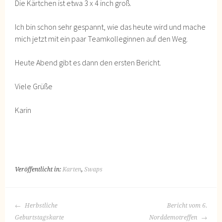
Die Kärtchen ist etwa 3 x 4 inch groß.
Ich bin schon sehr gespannt, wie das heute wird und mache
mich jetzt mit ein paar Teamkolleginnen auf den Weg.
Heute Abend gibt es dann den ersten Bericht.
Viele Grüße
Karin
Veröffentlicht in:
Karten
,
Swaps
BEITRAGS-
Herbstliche
Bericht vom 6.
NAVIGATION
Geburtstagskarte
Norddemotreffen