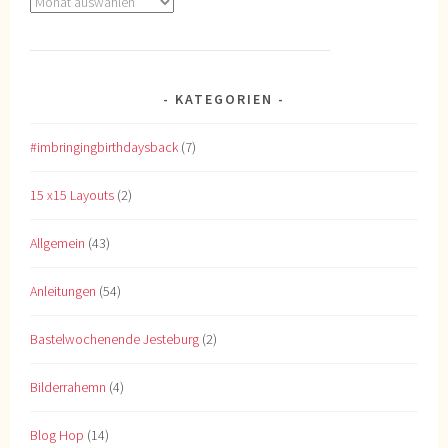
Archive
KATEGORIEN
#imbringingbirthdaysback
(7)
15 x15 Layouts
(2)
Allgemein
(43)
Anleitungen
(54)
Bastelwochenende Jesteburg
(2)
Bilderrahemn
(4)
Blog Hop
(14)