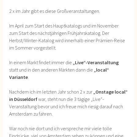
2 x im Jahr gibt es diese Großveranstaltungen.
Im April zum Start des Hauptkatalogs und im November
zum Start des nächstjährigen Frühjahrskatalog. Der
Herbst/Winter-Katalog wird innerhalb einer Prämien-Reise
im Sommer vorgestellt.
In einem Markt findet immer die
„Live“-Veranstaltung
statt und in den anderen Märkten dann die
„local“
Variante
.
Nachdem ich im letzten Jahr schon 2 x zur
„Onstage local“
in Düsseldorf
war, steht nun die 3 tägige „Live“-
Veranstaltung bevor und ich freue mich riesig darauf nach
Amsterdam zu fahren.
War noch nie dort und ich verspreche mir viele tolle
Eindrücke, viel von Amsterdam sehen zu können und eine