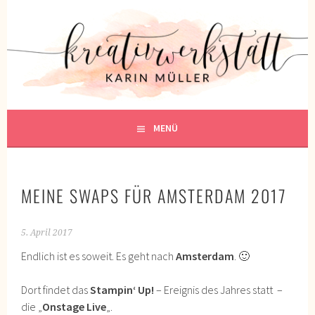
Springe
zum
KREATIVWERKSTATT
Inhalt
KREATIV SEIN
MENÜ
MEINE SWAPS FÜR AMSTERDAM 2017
5. April 2017
Endlich ist es soweit. Es geht nach
Amsterdam
. 🙂
Dort findet das
Stampin‘ Up!
– Ereignis des Jahres statt –
die „
Onstage Live
„.