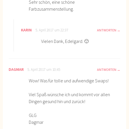
Sehr schön, eine schöne
Farbzusammenstellung.
KARIN
5. April 2017 um 22:37
ANTWORTEN
Vielen Dank, Edelgard. 🙂
DAGMAR
5. April 2017 um 10:45
ANTWORTEN
Wow! Was für tolle und aufwendige Swaps!
Viel Spaß wünsche ich und kommt vor allen
Dingen gesund hin und zurück!
GLG
Dagmar