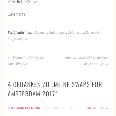
Viele liebe Grüße
Eure Karin
Veröffentlicht in:
Allgemein
,
Anleitungen
,
Geburtstag
,
Karten
,
On
Stage
,
Swaps
BEITRAGS-
Framelits-Holder als
Amsterdam-Nachlese und der
NAVIGATION
Umschlagbox
neue Katalog
4 GEDANKEN ZU „
MEINE SWAPS FÜR
AMSTERDAM 2017
“
EDELGARD EGEMANN
5. April 2017 um 18:02
ANTWORTEN