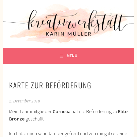
Springe
zum
KREATIVWERKSTATT
Inhalt
KREATIV SEIN
MENÜ
KARTE ZUR BEFÖRDERUNG
2. Dezember 2018
Mein Teammitglieder
Cornelia
hat die Beförderung zu
Elite
Bronze
geschafft.
Ich habe mich sehr darüber gefreut und von mir gab es eine