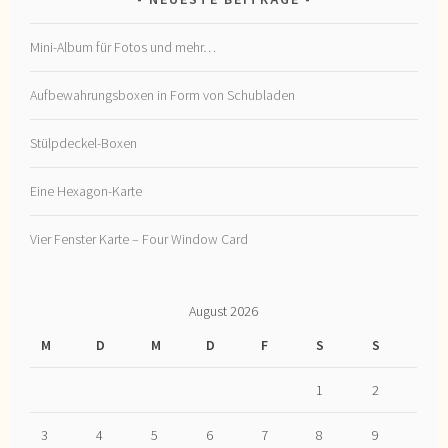
Mini-Album für Fotos und mehr…
Aufbewahrungsboxen in Form von Schubladen
Stülpdeckel-Boxen
Eine Hexagon-Karte
Vier Fenster Karte – Four Window Card
August 2026
M
D
M
D
F
S
S
1
2
3
4
5
6
7
8
9