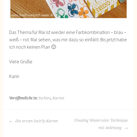
Das Thema für Mai ist wieder eine Farbkombination – blau –
weiß – rot. Mal sehen, was mir dazu so einfällt. Bis jetzt habe
ich noch keinen Plan 🙂
Viele Grüße
Karin
Veröffentlicht in:
Inchies
,
Karten
BEITRAGS-
Floating Watercolor Technique
Die ersten Swirly-Karten
NAVIGATION
mit Anleitung