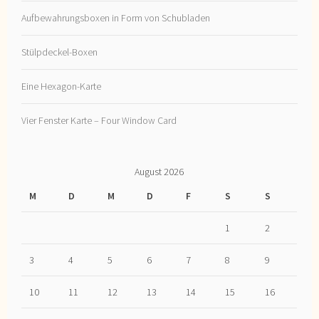
Aufbewahrungsboxen in Form von Schubladen
Stülpdeckel-Boxen
Eine Hexagon-Karte
Vier Fenster Karte – Four Window Card
August 2026
M
D
M
D
F
S
S
1
2
3
4
5
6
7
8
9
10
11
12
13
14
15
16