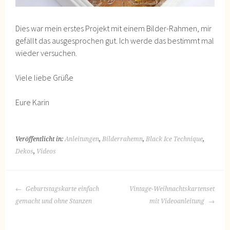
Dies war mein erstes Projekt mit einem Bilder-Rahmen, mir
gefällt das ausgesprochen gut. Ich werde das bestimmt mal
wieder versuchen.
Viele liebe Grüße
Eure Karin
Veröffentlicht in:
Anleitungen
,
Bilderrahemn
,
Black Ice Technique
,
Dekos
,
Videos
BEITRAGS-
Geburtstagskarte einfach
Vintage-Weihnachtskartenset
NAVIGATION
gemacht und ohne Stanzen
mit Videoanleitung