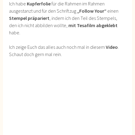
Ich habe
Kupferfolie
für die Rahmen im Rahmen
ausgestanzt und für den Schriftzug
„Follow Your“
einen
Stempel präpariert
, indem ich den Teil des Stempels,
den ich nicht abbilden wollte,
mit Tesafilm abgeklebt
habe.
Ich zeige Euch das alles auch noch mal in diesem
Video
.
Schaut doch gern mal rein.