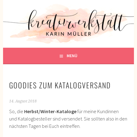
Springe
zum
KREATIVWERKSTATT
Inhalt
KREATIV SEIN
MENÜ
GOODIES ZUM KATALOGVERSAND
14. August 2018
So, die
Herbst/Winter-Kataloge
für meine Kundinnen
und Katalogbesteller sind versendet. Sie sollten also in den
nächsten Tagen bei Euch eintreffen.