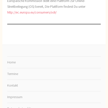
Europäische Kommission stellt eine Plattform zur Online-
Streitbeilegung (OS) bereit, Die Plattform findest Du unter
http://ec.europa.eu/consumers/odr/
Home
Termine
Kontakt
Impressum