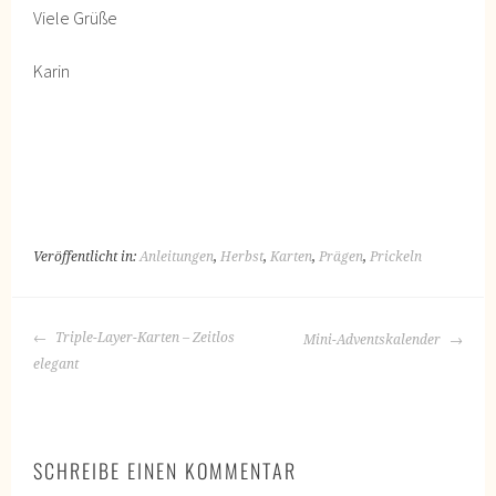
Viele Grüße
Karin
Veröffentlicht in:
Anleitungen
,
Herbst
,
Karten
,
Prägen
,
Prickeln
BEITRAGS-
Triple-Layer-Karten – Zeitlos
Mini-Adventskalender
NAVIGATION
elegant
SCHREIBE EINEN KOMMENTAR