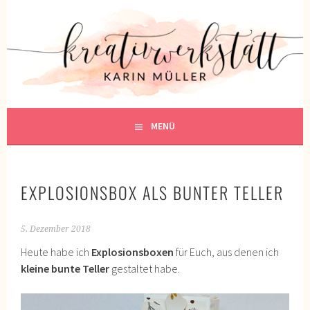
Springe
zum
KREATIVWERKSTATT
Inhalt
KREATIV SEIN
MENÜ
EXPLOSIONSBOX ALS BUNTER TELLER
5. Dezember 2018
Heute habe ich
Explosionsboxen
für Euch, aus denen ich
kleine bunte Teller
gestaltet habe.