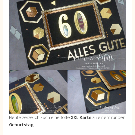
Heute zeige ich Euch eine tolle
XXL Karte
zu einem runden
Geburtstag
.