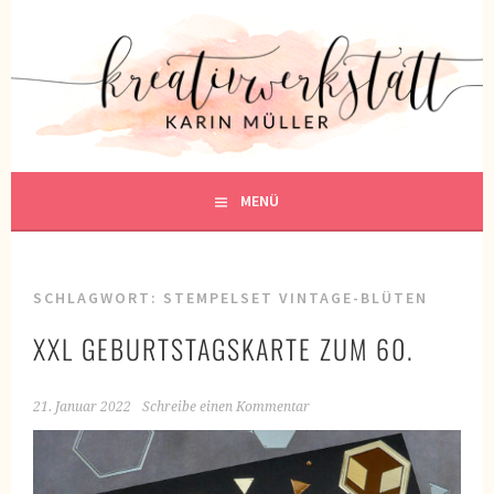
Springe
zum
KREATIVWERKSTATT
Inhalt
KREATIV SEIN
MENÜ
SCHLAGWORT:
STEMPELSET VINTAGE-BLÜTEN
XXL GEBURTSTAGSKARTE ZUM 60.
21. Januar 2022
Schreibe einen Kommentar