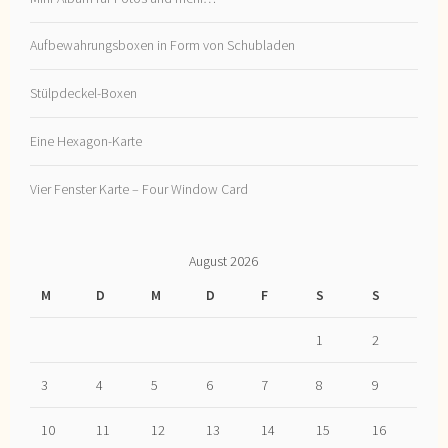
Aufbewahrungsboxen in Form von Schubladen
Stülpdeckel-Boxen
Eine Hexagon-Karte
Vier Fenster Karte – Four Window Card
August 2026
M
D
M
D
F
S
S
1
2
3
4
5
6
7
8
9
10
11
12
13
14
15
16