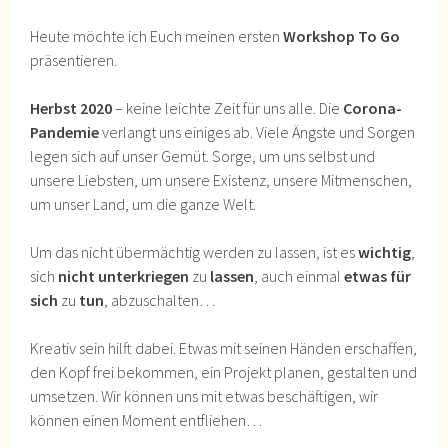
Heute möchte ich Euch meinen ersten
Workshop To Go
präsentieren.
Herbst 2020
– keine leichte Zeit für uns alle. Die
Corona-
Pandemie
verlangt uns einiges ab. Viele Ängste und Sorgen
legen sich auf unser Gemüt. Sorge, um uns selbst und
unsere Liebsten, um unsere Existenz, unsere Mitmenschen,
um unser Land, um die ganze Welt.
Um das nicht übermächtig werden zu lassen, ist es
wichtig
,
sich
nicht unterkriegen
zu
lassen
, auch einmal
etwas für
sich
zu
tun
, abzuschalten…
Kreativ sein hilft dabei. Etwas mit seinen Händen erschaffen,
den Kopf frei bekommen, ein Projekt planen, gestalten und
umsetzen. Wir können uns mit etwas beschäftigen, wir
können einen Moment entfliehen…