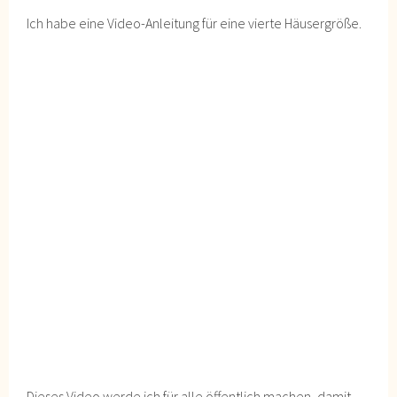
Ich habe eine Video-Anleitung für eine vierte Häusergröße.
Dieses Video werde ich für alle öffentlich machen, damit