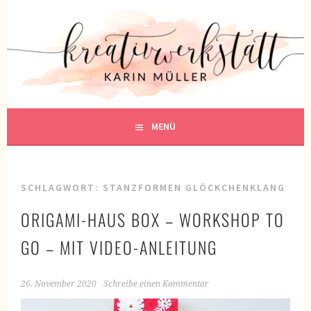
Springe
zum
KREATIVWERKSTATT
Inhalt
KREATIV SEIN
MENÜ
SCHLAGWORT:
STANZFORMEN GLÖCKCHENKLANG
ORIGAMI-HAUS BOX – WORKSHOP TO
GO – MIT VIDEO-ANLEITUNG
26. November 2020
Schreibe einen Kommentar