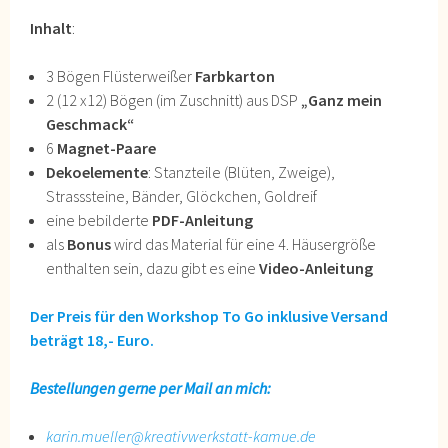
Inhalt
:
3 Bögen Flüsterweißer
Farbkarton
2 (12 x12) Bögen (im Zuschnitt) aus DSP
„Ganz mein
Geschmack“
6
Magnet-Paare
Dekoelemente
: Stanzteile (Blüten, Zweige),
Strasssteine, Bänder, Glöckchen, Goldreif
eine bebilderte
PDF-Anleitung
als
Bonus
wird das Material für eine 4. Häusergröße
enthalten sein, dazu gibt es eine
Video-Anleitung
Der Preis für den Workshop To Go inklusive Versand
beträgt 18,- Euro.
Bestellungen gerne per Mail an mich:
karin.mueller@kreativwerkstatt-kamue.de