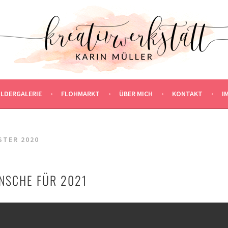
ILDERGALERIE
FLOHMARKT
ÜBER MICH
KONTAKT
I
STER 2020
NSCHE FÜR 2021