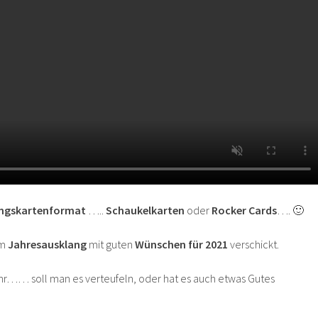
ingskartenformat
…..
Schaukelkarten
oder
Rocker Cards
…. 🙂
um
Jahresausklang
mit guten
Wünschen für 2021
verschickt.
hr…… soll man es verteufeln, oder hat es auch etwas Gutes