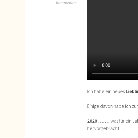
Kommentar
Ich habe ein neues
Liebl
Einige davon habe ich z
2020
…….. was für ein Ja
hervorgebracht….