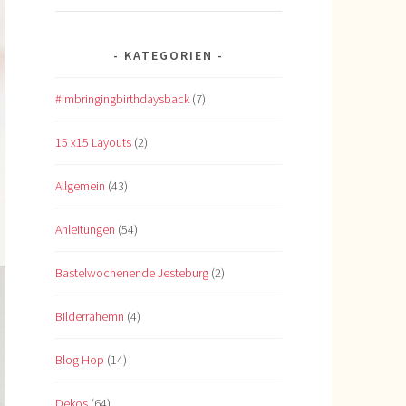
KATEGORIEN
#imbringingbirthdaysback
(7)
15 x15 Layouts
(2)
Allgemein
(43)
Anleitungen
(54)
Bastelwochenende Jesteburg
(2)
Bilderrahemn
(4)
Blog Hop
(14)
Dekos
(64)