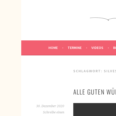
Springe
zum
KREATIVWERKSTATT
Inhalt
KREATIV SEIN
HOME
TERMINE
VIDEOS
B
SCHLAGWORT:
SILVE
ALLE GUTEN WÜ
30. Dezember 2020
Schreibe einen