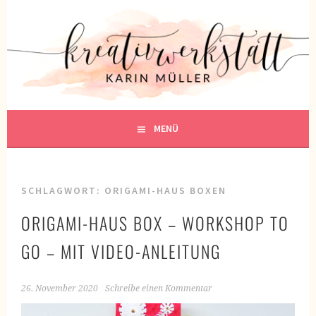
Springe
zum
KREATIVWERKSTATT
Inhalt
KREATIV SEIN
MENÜ
SCHLAGWORT:
ORIGAMI-HAUS BOXEN
ORIGAMI-HAUS BOX – WORKSHOP TO
GO – MIT VIDEO-ANLEITUNG
26. November 2020
Schreibe einen Kommentar