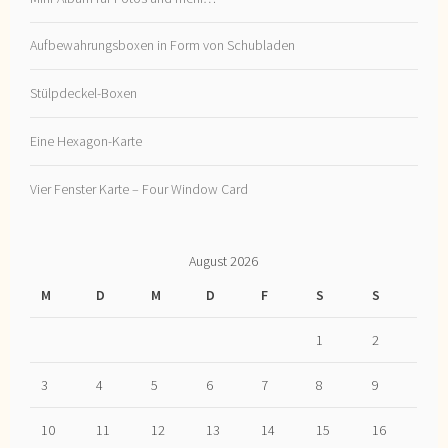
Aufbewahrungsboxen in Form von Schubladen
Stülpdeckel-Boxen
Eine Hexagon-Karte
Vier Fenster Karte – Four Window Card
August 2026
M
D
M
D
F
S
S
1
2
3
4
5
6
7
8
9
10
11
12
13
14
15
16