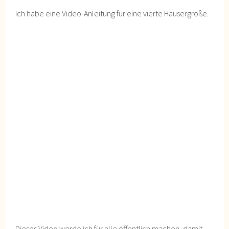
Ich habe eine Video-Anleitung für eine vierte Häusergröße.
Dieses Video werde ich für alle öffentlich machen, damit