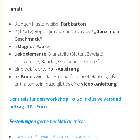
Inhalt
:
3 Bögen Flüsterweißer
Farbkarton
2 (12 x12) Bögen (im Zuschnitt) aus DSP
„Ganz mein
Geschmack“
6
Magnet-Paare
Dekoelemente
: Stanzteile (Blüten, Zweige),
Strasssteine, Bänder, Glöckchen, Goldreif
eine bebilderte
PDF-Anleitung
als
Bonus
wird das Material für eine 4. Häusergröße
enthalten sein, dazu gibt es eine
Video-Anleitung
Der Preis für den Workshop To Go inklusive Versand
beträgt 18,- Euro.
Bestellungen gerne per Mail an mich:
karin.mueller@kreativwerkstatt-kamue.de