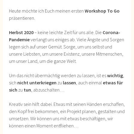
Heute möchte ich Euch meinen ersten
Workshop To Go
präsentieren.
Herbst 2020
– keine leichte Zeit für uns alle. Die
Corona-
Pandemie
verlangt uns einiges ab. Viele Ängste und Sorgen
legen sich auf unser Gemüt. Sorge, um uns selbst und
unsere Liebsten, um unsere Existenz, unsere Mitmenschen,
um unser Land, um die ganze Welt.
Um das nicht übermächtig werden zu lassen, ist es
wichtig
,
sich
nicht unterkriegen
zu
lassen
, auch einmal
etwas für
sich
zu
tun
, abzuschalten…
Kreativ sein hilft dabei. Etwas mit seinen Händen erschaffen,
den Kopf frei bekommen, ein Projekt planen, gestalten und
umsetzen. Wir können uns mit etwas beschäftigen, wir
können einen Moment entfliehen…