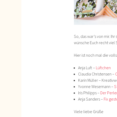
So, das war’s von mir. Ihr
wünsche Euch recht viel
Hier ist noch mal die vol
Anja Luft –
Lüftchen
Claudia Christensen –
C
Karin Müller – Kreativw
Yvonne Wesemann –
S
Iris Philipps –
Der Perl
Anja Sanders –
Fix ges
Viele liebe Grüße