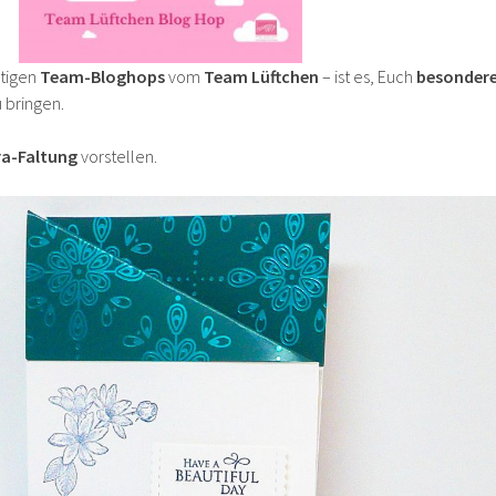
utigen
Team-Bloghops
vom
Team Lüftchen
– ist es, Euch
besonder
 bringen.
ra-Faltung
vorstellen.