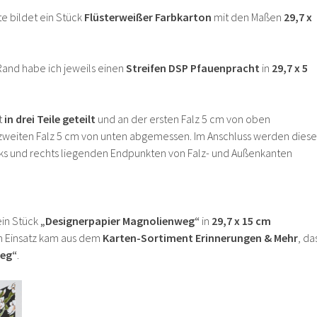
te bildet ein Stück
Flüsterweißer Farbkarton
mit den Maßen
29,7 x
and habe ich jeweils einen
Streifen DSP Pfauenpracht
in
29,7 x 5
t
in drei Teile geteilt
und an der ersten Falz 5 cm von oben
weiten Falz 5 cm von unten abgemessen. Im Anschluss werden diese
nks und rechts liegenden Endpunkten von Falz- und Außenkanten
ein Stück
„Designerpapier Magnolienweg“
in
29,7 x 15 cm
m Einsatz kam aus dem
Karten-Sortiment Erinnerungen & Mehr
, da
weg“
.