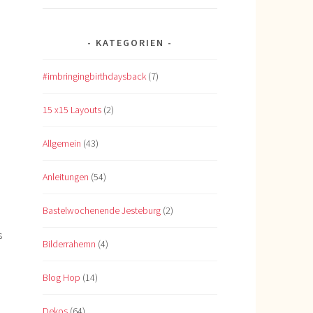
KATEGORIEN
#imbringingbirthdaysback
(7)
15 x15 Layouts
(2)
Allgemein
(43)
Anleitungen
(54)
Bastelwochenende Jesteburg
(2)
s
Bilderrahemn
(4)
Blog Hop
(14)
Dekos
(64)