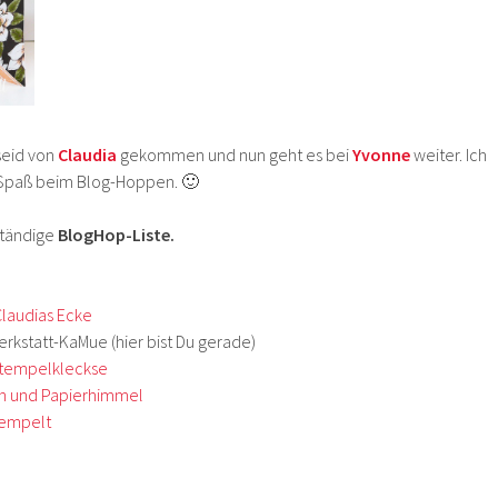
 seid von
Claudia
gekommen und nun geht es bei
Yvonne
weiter. Ich
 Spaß beim Blog-Hoppen. 🙂
lständige
BlogHop-Liste.
laudias Ecke
erkstatt-KaMue (hier bist Du gerade)
tempelkleckse
en und Papierhimmel
tempelt