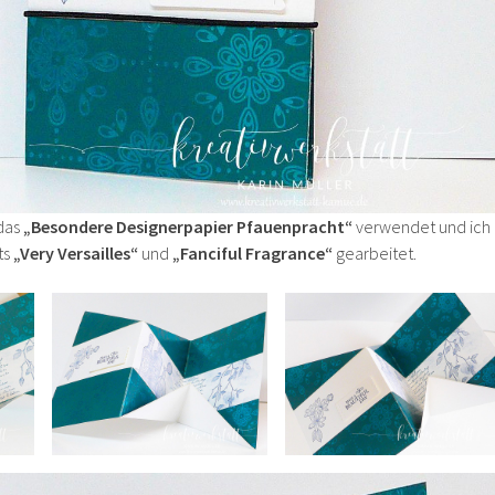
 das
„Besondere Designerpapier Pfauenpracht“
verwendet und ich
ts
„Very Versailles“
und
„Fanciful Fragrance“
gearbeitet.