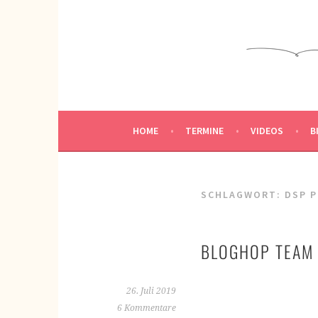
Springe
zum
KREATIVWERKSTATT
Inhalt
KREATIV SEIN
HOME
TERMINE
VIDEOS
B
SCHLAGWORT:
DSP 
BLOGHOP TEAM 
26. Juli 2019
6 Kommentare