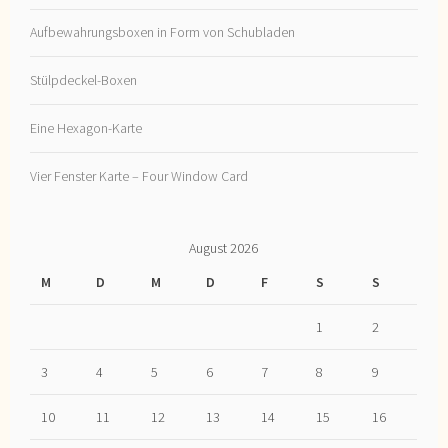
Aufbewahrungsboxen in Form von Schubladen
Stülpdeckel-Boxen
Eine Hexagon-Karte
Vier Fenster Karte – Four Window Card
August 2026
M
D
M
D
F
S
S
1
2
3
4
5
6
7
8
9
10
11
12
13
14
15
16