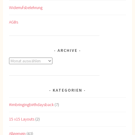
Widerrufsbelehrung
AGBs
ARCHIVE
Archive
KATEGORIEN
#imbringingbirthdaysback
(7)
15 x15 Layouts
(2)
Allgemein
(43)