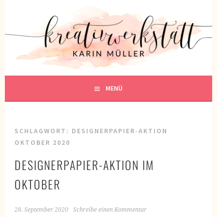
Springe
zum
KREATIVWERKSTATT
Inhalt
KREATIV SEIN
MENÜ
SCHLAGWORT:
DESIGNERPAPIER-AKTION
OKTOBER 2020
DESIGNERPAPIER-AKTION IM
OKTOBER
28. September 2020
Schreibe einen Kommentar