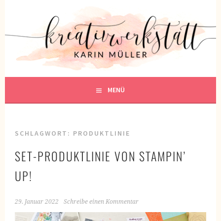
Springe
zum
KREATIVWERKSTATT
Inhalt
KREATIV SEIN
MENÜ
SCHLAGWORT:
PRODUKTLINIE
SET-PRODUKTLINIE VON STAMPIN’
UP!
29. Januar 2022
Schreibe einen Kommentar