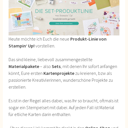
Heute möchte ich Euch die neue
Produkt-Linie von
Stampin‘ Up!
vorstellen.
Das sind kleine, liebevoll zusammengestellte
Materialpakete
– also
Sets
, mit denen Ihr sofort anfangen
könnt, Eure ersten
Kartenprojekte
zu kreieren, bzw als
passionierte Kreativlerinnen, wunderschöne Projekte zu
erstellen.
Es ist in der Regel alles dabei, was Ihr so braucht, oftmals ist
sogar ein Stempelset mit dabei. Auf jeden Fall ist Material
für etliche Karten darin enthalten.
Über diesen Link kommt Ihr direkt in den
Online-Shop
und