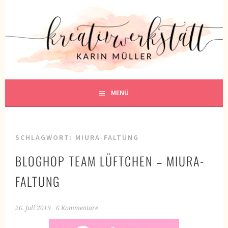
Springe
zum
KREATIVWERKSTATT
Inhalt
KREATIV SEIN
MENÜ
SCHLAGWORT:
MIURA-FALTUNG
BLOGHOP TEAM LÜFTCHEN – MIURA-
FALTUNG
26. Juli 2019
6 Kommentare