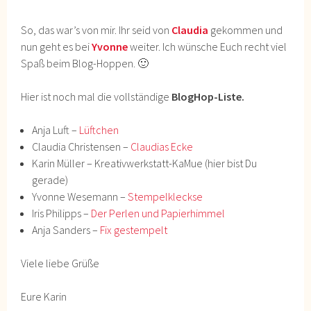
So, das war’s von mir. Ihr seid von
Claudia
gekommen und
nun geht es bei
Yvonne
weiter. Ich wünsche Euch recht viel
Spaß beim Blog-Hoppen. 🙂
Hier ist noch mal die vollständige
BlogHop-Liste.
Anja Luft –
Lüftchen
Claudia Christensen –
Claudias Ecke
Karin Müller – Kreativwerkstatt-KaMue (hier bist Du
gerade)
Yvonne Wesemann –
Stempelkleckse
Iris Philipps –
Der Perlen und Papierhimmel
Anja Sanders –
Fix gestempelt
Viele liebe Grüße
Eure Karin