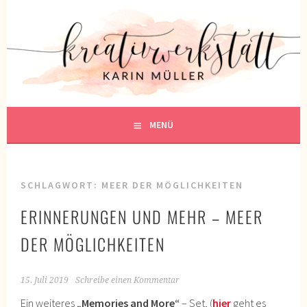
Springe
zum
KREATIVWERKSTATT
Inhalt
KREATIV SEIN
MENÜ
SCHLAGWORT:
MEER DER MÖGLICHKEITEN
ERINNERUNGEN UND MEHR – MEER
DER MÖGLICHKEITEN
15. Juli 2019
Schreibe einen Kommentar
Ein weiteres
„Memories and More“
– Set, (
hier
geht es