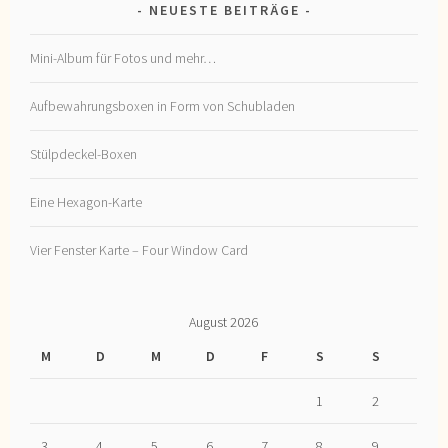
NEUESTE BEITRÄGE
Mini-Album für Fotos und mehr…
Aufbewahrungsboxen in Form von Schubladen
Stülpdeckel-Boxen
Eine Hexagon-Karte
Vier Fenster Karte – Four Window Card
August 2026
M
D
M
D
F
S
S
1
2
3
4
5
6
7
8
9