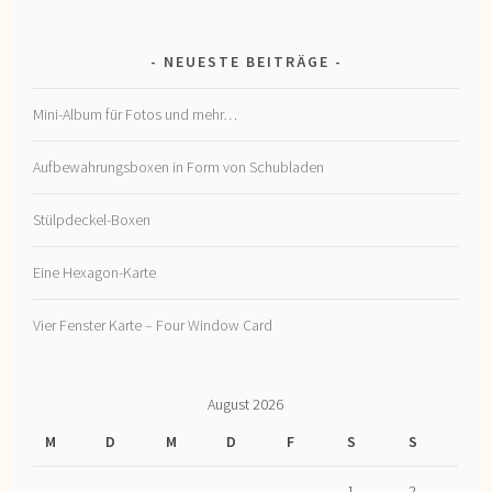
NEUESTE BEITRÄGE
Mini-Album für Fotos und mehr…
Aufbewahrungsboxen in Form von Schubladen
Stülpdeckel-Boxen
Eine Hexagon-Karte
Vier Fenster Karte – Four Window Card
August 2026
M
D
M
D
F
S
S
1
2