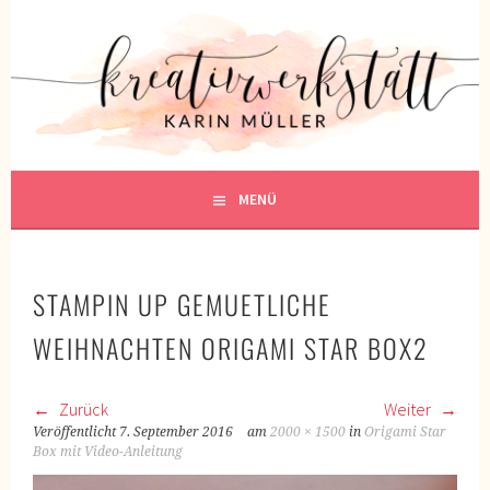
Springe
zum
KREATIVWERKSTATT
Inhalt
KREATIV SEIN
MENÜ
STAMPIN UP GEMUETLICHE
WEIHNACHTEN ORIGAMI STAR BOX2
Zurück
Weiter
Veröffentlicht
7. September 2016
am
2000 × 1500
in
Origami Star
Box mit Video-Anleitung