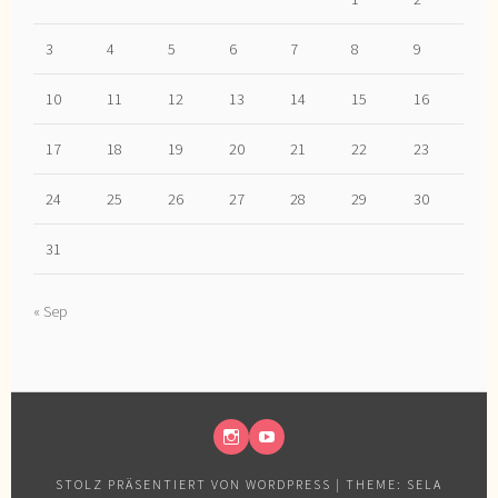
3
4
5
6
7
8
9
10
11
12
13
14
15
16
17
18
19
20
21
22
23
24
25
26
27
28
29
30
31
« Sep
INSTAGRAM
YOUTUBE
STOLZ PRÄSENTIERT VON WORDPRESS
|
THEME: SELA