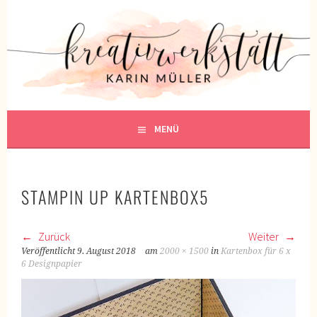
Springe
zum
KREATIVWERKSTATT
Inhalt
KREATIV SEIN
MENÜ
STAMPIN UP KARTENBOX5
Zurück
Weiter
Veröffentlicht
9. August 2018
am
2000 × 1500
in
Kartenbox für 6 x
6 Designpapier