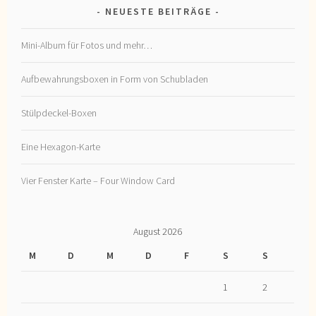
NEUESTE BEITRÄGE
Mini-Album für Fotos und mehr…
Aufbewahrungsboxen in Form von Schubladen
Stülpdeckel-Boxen
Eine Hexagon-Karte
Vier Fenster Karte – Four Window Card
August 2026
M
D
M
D
F
S
S
1
2