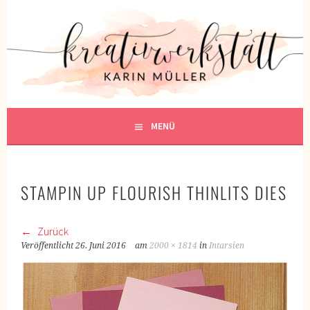
Springe
zum
KREATIVWERKSTATT
Inhalt
KREATIV SEIN
MENÜ
STAMPIN UP FLOURISH THINLITS DIES
Zurück
Veröffentlicht
26. Juni 2016
am
2000 × 1814
in
Intarsien