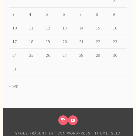
1
2
3
4
5
6
7
8
9
10
11
12
13
14
15
16
17
18
19
20
21
22
23
24
25
26
27
28
29
30
31
« Sep
INSTAGRAM
YOUTUBE
STOLZ PRÄSENTIERT VON WORDPRESS
|
THEME: SELA