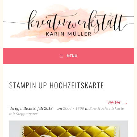
Springe
zum
KREATIVWERKSTATT
Inhalt
KREATIV SEIN
MENÜ
STAMPIN UP HOCHZEITSKARTE
Weiter
Veröffentlicht
8. Juli 2018
am
2000 × 1500
in
Eine Hochzeitskarte
mit Steppmuster