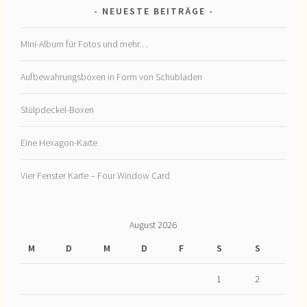
NEUESTE BEITRÄGE
Mini-Album für Fotos und mehr…
Aufbewahrungsboxen in Form von Schubladen
Stülpdeckel-Boxen
Eine Hexagon-Karte
Vier Fenster Karte – Four Window Card
August 2026
M
D
M
D
F
S
S
1
2