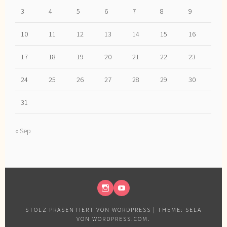
3
4
5
6
7
8
9
10
11
12
13
14
15
16
17
18
19
20
21
22
23
24
25
26
27
28
29
30
31
« Sep
INSTAGRAM
YOUTUBE
STOLZ PRÄSENTIERT VON WORDPRESS
|
THEME: SELA
VON
WORDPRESS.COM
.