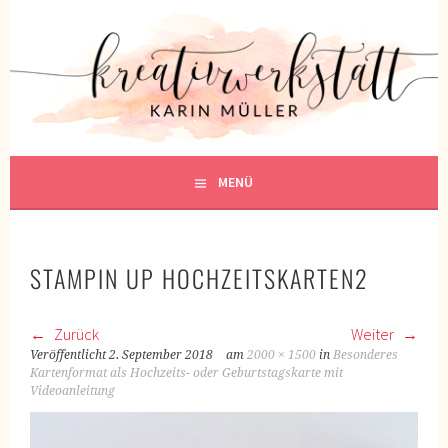
Springe
zum
KREATIVWERKSTATT
Inhalt
KREATIV SEIN
MENÜ
STAMPIN UP HOCHZEITSKARTEN2
Zurück
Weiter
Veröffentlicht
2. September 2018
am
2000 × 1500
in
Besonderes
Kartenformat als Hochzeits- oder Geburtstagskarte mit
Videoanleitung