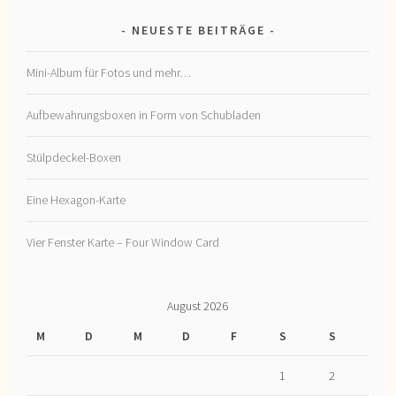
NEUESTE BEITRÄGE
Mini-Album für Fotos und mehr…
Aufbewahrungsboxen in Form von Schubladen
Stülpdeckel-Boxen
Eine Hexagon-Karte
Vier Fenster Karte – Four Window Card
August 2026
M
D
M
D
F
S
S
1
2