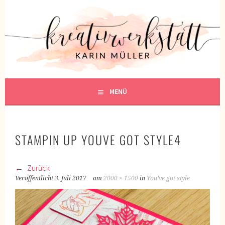
Springe
zum
KREATIVWERKSTATT
Inhalt
KREATIV SEIN
MENÜ
STAMPIN UP YOUVE GOT STYLE4
Zurück
Veröffentlicht
3. Juli 2017
am
2000 × 1500
in
You’ve got style