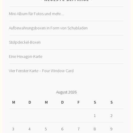
Mini-Album für Fotos und mehr…
Aufbewahrungsboxen in Form von Schubladen
Stülpdeckel-Boxen
Eine Hexagon-Karte
Vier Fenster Karte – Four Window Card
August 2026
M
D
M
D
F
S
S
1
2
3
4
5
6
7
8
9