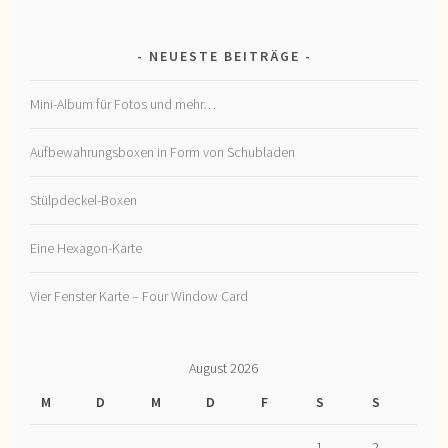
NEUESTE BEITRÄGE
Mini-Album für Fotos und mehr…
Aufbewahrungsboxen in Form von Schubladen
Stülpdeckel-Boxen
Eine Hexagon-Karte
Vier Fenster Karte – Four Window Card
August 2026
M
D
M
D
F
S
S
1
2