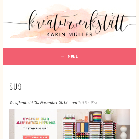
Springe
zum
KREATIVWERKSTATT
Inhalt
KREATIV SEIN
MENÜ
SU9
Veröffentlicht
20. November 2019
am
1016 × 978