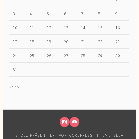
3
4
5
6
7
8
9
10
11
12
13
14
15
16
17
18
19
20
21
22
23
24
25
26
27
28
29
30
31
« Sep
INSTAGRAM
YOUTUBE
STOLZ PRÄSENTIERT VON WORDPRESS
|
THEME: SELA