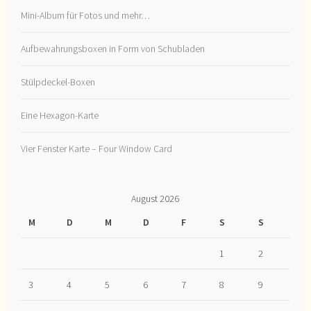
Mini-Album für Fotos und mehr…
Aufbewahrungsboxen in Form von Schubladen
Stülpdeckel-Boxen
Eine Hexagon-Karte
Vier Fenster Karte – Four Window Card
August 2026
M
D
M
D
F
S
S
1
2
3
4
5
6
7
8
9