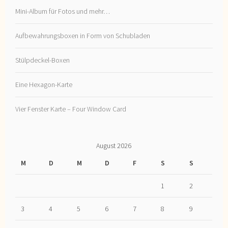
Mini-Album für Fotos und mehr…
Aufbewahrungsboxen in Form von Schubladen
Stülpdeckel-Boxen
Eine Hexagon-Karte
Vier Fenster Karte – Four Window Card
August 2026
M
D
M
D
F
S
S
1
2
3
4
5
6
7
8
9