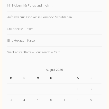
Mini-Album für Fotos und mehr…
Aufbewahrungsboxen in Form von Schubladen
Stülpdeckel-Boxen
Eine Hexagon-Karte
Vier Fenster Karte – Four Window Card
August 2026
M
D
M
D
F
S
S
1
2
3
4
5
6
7
8
9