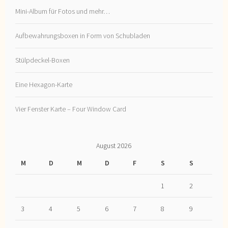
Mini-Album für Fotos und mehr…
Aufbewahrungsboxen in Form von Schubladen
Stülpdeckel-Boxen
Eine Hexagon-Karte
Vier Fenster Karte – Four Window Card
August 2026
M
D
M
D
F
S
S
1
2
3
4
5
6
7
8
9