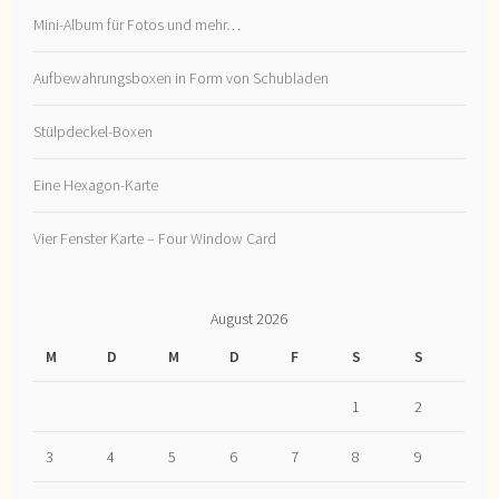
Mini-Album für Fotos und mehr…
Aufbewahrungsboxen in Form von Schubladen
Stülpdeckel-Boxen
Eine Hexagon-Karte
Vier Fenster Karte – Four Window Card
August 2026
M
D
M
D
F
S
S
1
2
3
4
5
6
7
8
9