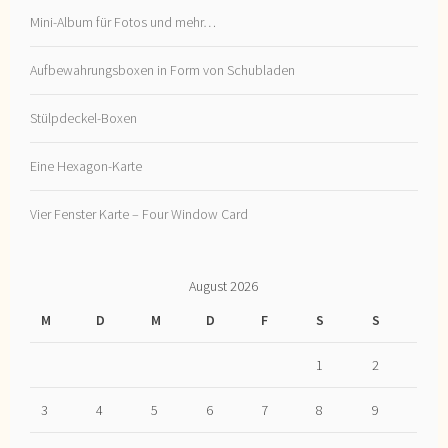
Mini-Album für Fotos und mehr…
Aufbewahrungsboxen in Form von Schubladen
Stülpdeckel-Boxen
Eine Hexagon-Karte
Vier Fenster Karte – Four Window Card
August 2026
M
D
M
D
F
S
S
1
2
3
4
5
6
7
8
9