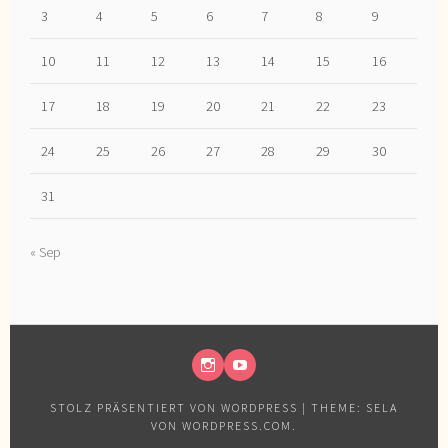
3
4
5
6
7
8
9
10
11
12
13
14
15
16
17
18
19
20
21
22
23
24
25
26
27
28
29
30
31
« Sep
INSTAGRAM
YOUTUBE
STOLZ PRÄSENTIERT VON WORDPRESS
|
THEME: SELA
VON
WORDPRESS.COM
.