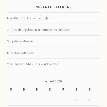
NEUESTE BEITRÄGE
Mini-Album für Fotos und mehr…
Aufbewahrungsboxen in Form von Schubladen
Stülpdeckel-Boxen
Eine Hexagon-Karte
Vier Fenster Karte – Four Window Card
August 2026
M
D
M
D
F
S
S
1
2