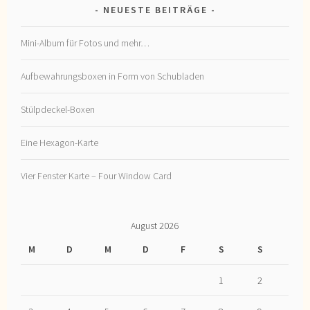
NEUESTE BEITRÄGE
Mini-Album für Fotos und mehr…
Aufbewahrungsboxen in Form von Schubladen
Stülpdeckel-Boxen
Eine Hexagon-Karte
Vier Fenster Karte – Four Window Card
August 2026
M
D
M
D
F
S
S
1
2