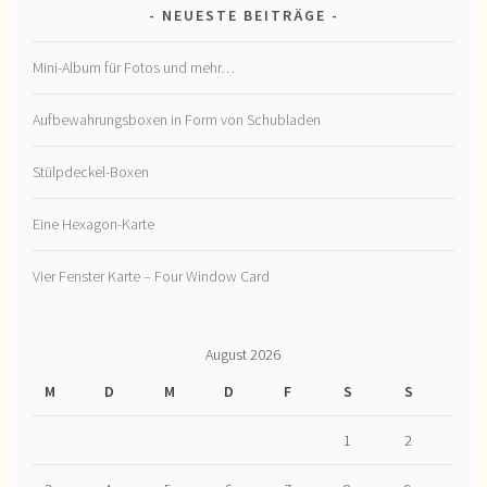
NEUESTE BEITRÄGE
Mini-Album für Fotos und mehr…
Aufbewahrungsboxen in Form von Schubladen
Stülpdeckel-Boxen
Eine Hexagon-Karte
Vier Fenster Karte – Four Window Card
August 2026
M
D
M
D
F
S
S
1
2