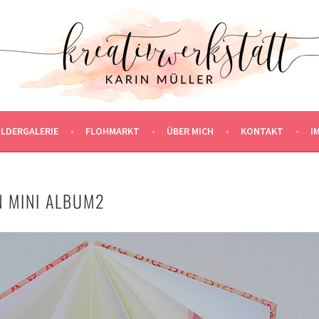
ILDERGALERIE
FLOHMARKT
ÜBER MICH
KONTAKT
I
N MINI ALBUM2