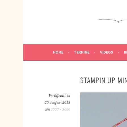
Springe
zum
KREATIVWERKSTATT
Inhalt
KREATIV SEIN
HOME
TERMINE
VIDEOS
B
STAMPIN UP MI
Veröffentlicht
20. August 2019
am
4000 × 3000