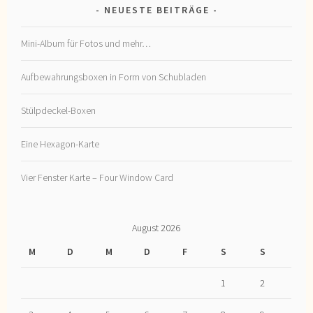
NEUESTE BEITRÄGE
Mini-Album für Fotos und mehr…
Aufbewahrungsboxen in Form von Schubladen
Stülpdeckel-Boxen
Eine Hexagon-Karte
Vier Fenster Karte – Four Window Card
August 2026
M
D
M
D
F
S
S
1
2