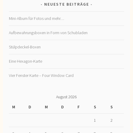
NEUESTE BEITRÄGE
Mini-Album für Fotos und mehr…
Aufbewahrungsboxen in Form von Schubladen
Stülpdeckel-Boxen
Eine Hexagon-Karte
Vier Fenster Karte – Four Window Card
August 2026
M
D
M
D
F
S
S
1
2